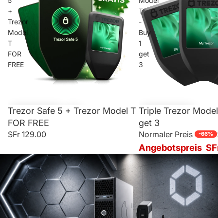
5
Model
+
T
Trezor
-
Model
Buy
T
1
FOR
get
FREE
3
Trezor Safe 5 + Trezor Model T
SALE
Triple Trezor Model
FOR FREE
get 3
SFr 129.00
Normaler Preis
-66%
Angebotspreis
SF