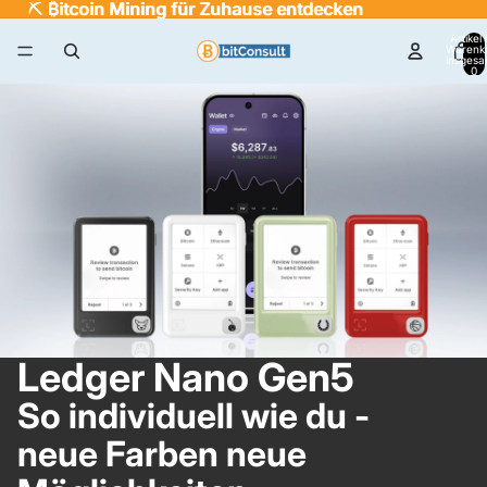
⛏️
⛏️ ₿itcoin Mining für Zuhause entdecken
₿
itcoin Mining für Zuhause entdecken
Artikel
Warenk
insgesa
0
Ledger Nano Gen5
So individuell wie du -
neue Farben neue