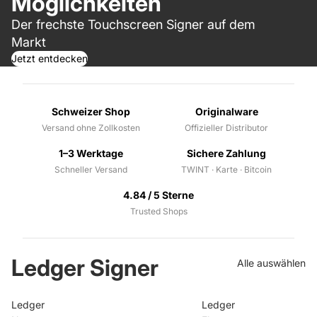
Möglichkeiten
Der frechste Touchscreen Signer auf dem
Markt
Jetzt entdecken
Schweizer Shop
Originalware
Versand ohne Zollkosten
Offizieller Distributor
1–3 Werktage
Sichere Zahlung
Schneller Versand
TWINT · Karte · Bitcoin
4.84 / 5 Sterne
Trusted Shops
Ledger Signer
Alle auswählen
Ledger
Ledger