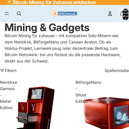
⛏️
⛏️ ₿itcoin Mining für Zuhause entdecken
₿
itcoin Mining für Zuhause entdecken
Artikel
Warenk
insgesa
0
Mining & Gadgets
Bitcoin Mining für zuhause – mit kompakten Solo-Minern wie
dem NerdAxe, BitForgeNano und Canaan Avalon. Ob als
Hobby-Projekt, Lernwerkzeug oder dezentraler Beitrag zum
Bitcoin-Netzwerk: bei uns findest du die passende Hardware,
direkt aus der Schweiz.
Filtern
Spaltenraste
NerdAxe
BitForgeNano
Gamma
-
-
Ghost
Metal
Edition
Edition