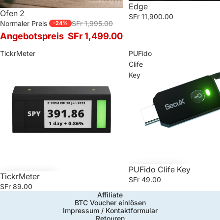
Edge
Ofen 2
SFr 11,900.00
Normaler Preis
SFr 1,995.00
-24%
Angebotspreis
SFr 1,499.00
TickrMeter
PUFido
Clife
Key
PUFido Clife Key
TickrMeter
SFr 49.00
SFr 89.00
Affiliate
BTC Voucher einlösen
Impressum / Kontaktformular
Retouren