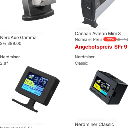
Canaan Avalon Mini 3
SALE
NerdAxe Gamma
Normaler Preis
SFr 1
-23%
SFr 389.00
Angebotspreis
SFr 9
Nerdminer
Nerdminer
2.8"
Classic
Nerdminer Classic