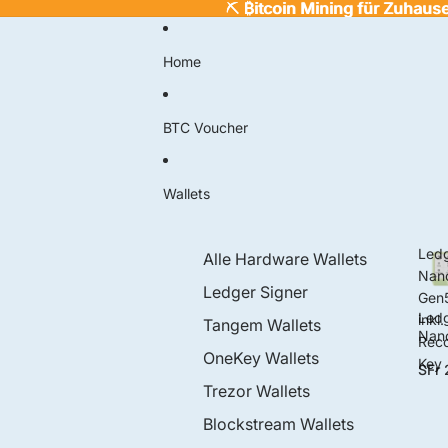
⛏️
⛏️ ₿itcoin Mining für Zuhaus
₿
itcoin Mining für Zuhaus
Home
BTC Voucher
Wallets
Led
Alle Hardware Wallets
Nan
Ledger Signer
Gen
Led
inkl.
Tangem Wallets
Nan
Rec
Gen
OneKey Wallets
Key
SFr 
inkl.
Rec
Trezor Wallets
ry K
Blockstream Wallets