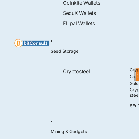
Coinkite Wallets
SecuX Wallets
Ellipal Wallets
Seed Storage
Cryp
Cryptosteel
Cass
Solo
Cryp
stee
Cass
SFr 
e So
Mining & Gadgets