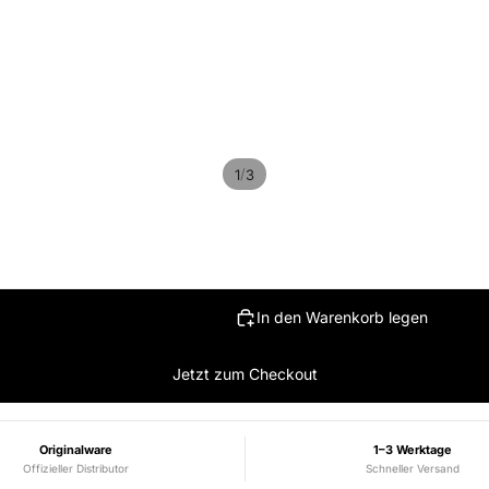
/
1
3
In den Warenkorb legen
Jetzt zum Checkout
Originalware
1–3 Werktage
Offizieller Distributor
Schneller Versand