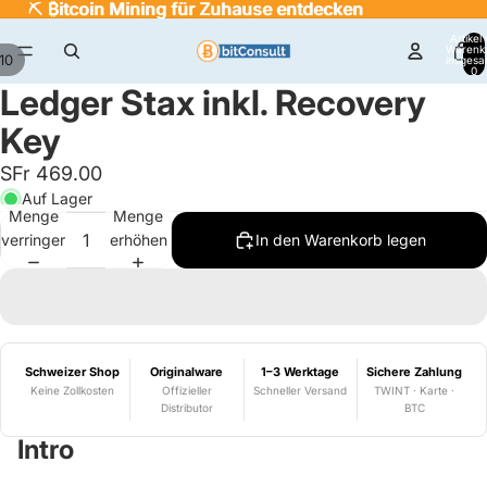
⛏️
⛏️ ₿itcoin Mining für Zuhause entdecken
₿
itcoin Mining für Zuhause entdecken
Artikel
Warenk
10
insgesa
0
Ledger Stax inkl. Recovery
Key
SFr 469.00
Auf Lager
Menge
Menge
verringern
erhöhen
In den Warenkorb legen
Schweizer Shop
Originalware
1–3 Werktage
Sichere Zahlung
Keine Zollkosten
Offizieller
Schneller Versand
TWINT · Karte ·
Distributor
BTC
Intro