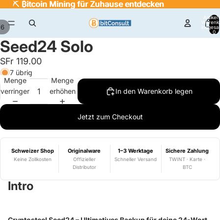
⛏️
⛏️ ₿itcoin Mining für Zuhause entdecken
₿
itcoin Mining für Zuhause entdecken
Artikel
Warenk
/
6
insgesa
0
Seed24 Solo
SFr 119.00
7 übrig
Menge
Menge
verringern
erhöhen
In den Warenkorb legen
Jetzt zum Checkout
Schweizer Shop
Originalware
1–3 Werktage
Sichere Zahlung
Keine Zollkosten
Offizieller
Schneller Versand
TWINT · Karte ·
Distributor
BTC
Intro
Cryptosteel Seed24 – Ultimatives Backup für deine 24-Wort-