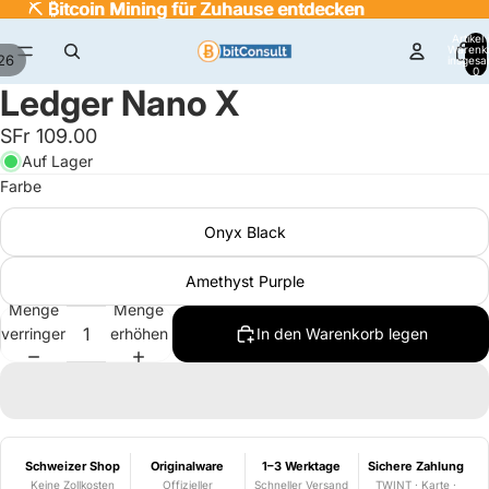
⛏️
⛏️ ₿itcoin Mining für Zuhause entdecken
₿
itcoin Mining für Zuhause entdecken
Artikel
Warenk
26
insgesa
0
Ledger Nano X
SFr 109.00
Auf Lager
Farbe
Onyx Black
Amethyst Purple
Menge
Menge
verringern
erhöhen
In den Warenkorb legen
Schweizer Shop
Originalware
1–3 Werktage
Sichere Zahlung
Keine Zollkosten
Offizieller
Schneller Versand
TWINT · Karte ·