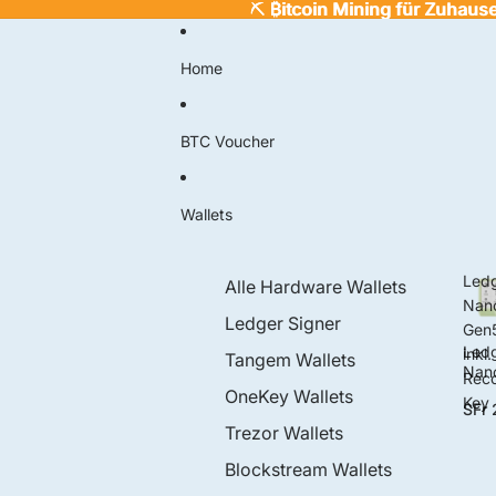
⛏️
⛏️ ₿itcoin Mining für Zuhaus
₿
itcoin Mining für Zuhaus
Home
BTC Voucher
Wallets
Led
Alle Hardware Wallets
Nan
Ledger Signer
Gen
Led
inkl.
Tangem Wallets
Nan
Rec
Gen
OneKey Wallets
Key
SFr 
inkl.
Rec
Trezor Wallets
ry K
Blockstream Wallets