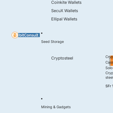
Coinkite Wallets
SecuX Wallets
Ellipal Wallets
Seed Storage
Cryp
Cryptosteel
Cass
Solo
Cryp
stee
Cass
SFr 
e So
Mining & Gadgets