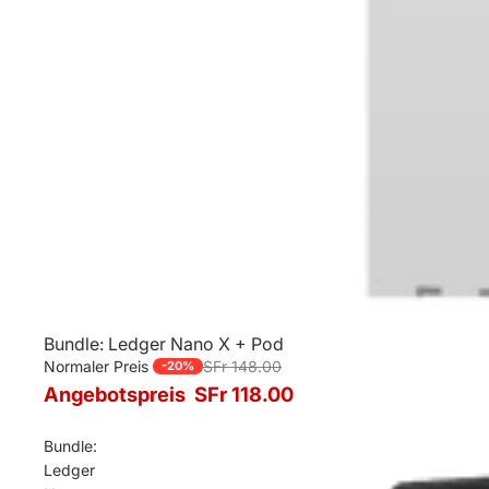
Bundle: Ledger Nano X + Pod
SALE
Normaler Preis
SFr 148.00
-20%
Angebotspreis
SFr 118.00
Bundle:
Ledger