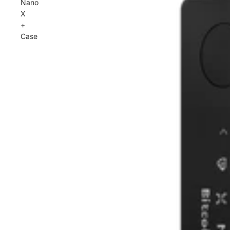
Nano
X
+
Case