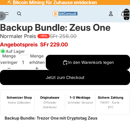
⛏️
⛏️ ₿itcoin Mining für Zuhause entdecken
₿
itcoin Mining für Zuhause entdecken
Artikel
Warenk
/
3
insgesa
0
Backup Bundle: Zeus One
Normaler Preis
SFr 258.00
-11%
Angebotspreis
SFr 229.00
Auf Lager
Menge
Menge
verringern
erhöhen
In den Warenkorb legen
Jetzt zum Checkout
Schweizer Shop
Originalware
1–3 Werktage
Sichere Zahlung
Keine Zollkosten
Offizieller
Schneller Versand
TWINT · Karte ·
Distributor
BTC
Backup Bundle: Trezor One mit Cryptotag Zeus