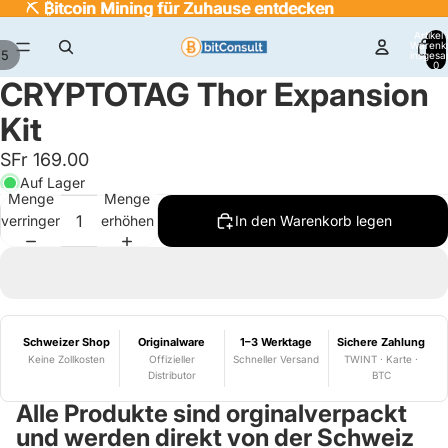
⛏️
⛏️ ₿itcoin Mining für Zuhause entdecken
₿
itcoin Mining für Zuhause entdecken
Artikel
Warenk
/
5
insgesa
0
CRYPTOTAG Thor Expansion
Kit
SFr 169.00
Auf Lager
Menge
Menge
verringern
erhöhen
In den Warenkorb legen
Schweizer Shop
Originalware
1–3 Werktage
Sichere Zahlung
Keine Zollkosten
Offizieller
Schneller Versand
TWINT · Karte ·
Distributor
BTC
Alle Produkte sind orginalverpackt
und werden direkt von der Schweiz